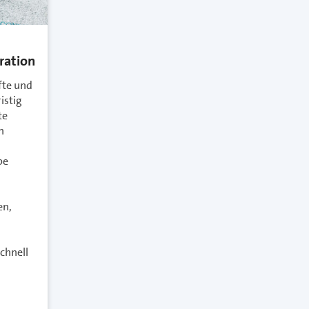
ration
fte und
istig
te
n
be
en,
schnell