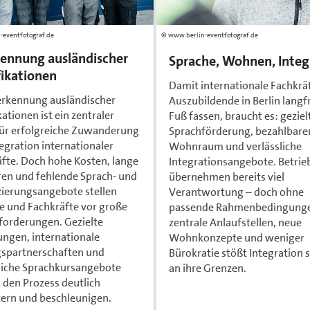
-eventfotograf.de
www.berlin-eventfotograf.de
ennung ausländischer
Sprache, Wohnen, Integ
fikationen
Damit internationale Fachkrä
erkennung ausländischer
Auszubildende in Berlin langfr
kationen ist ein zentraler
Fuß fassen, braucht es: geziel
für erfolgreiche Zuwanderung
Sprachförderung, bezahlbare
egration internationaler
Wohnraum und verlässliche
fte. Doch hohe Kosten, lange
Integrationsangebote. Betrie
ren und fehlende Sprach- und
übernehmen bereits viel
zierungsangebote stellen
Verantwortung – doch ohne
e und Fachkräfte vor große
passende Rahmenbedingung
forderungen. Gezielte
zentrale Anlaufstellen, neue
ngen, internationale
Wohnkonzepte und weniger
gspartnerschaften und
Bürokratie stößt Integration 
sliche Sprachkursangebote
an ihre Grenzen.
den Prozess deutlich
tern und beschleunigen.