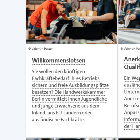
Valentin Paster
Valentin Pa
Anerk
Willkommenslotsen
Quali
Sie wollen den künftigen
Ein Weg
Fachkräftebedarf Ihres Betriebs
ausländ
sichern und freie Ausbildungsplätze
Untern
besetzen? Die Handwerkskammer
Anerke
Berlin vermittelt Ihnen Jugendliche
Berufsq
und junge Erwachsene aus dem
Anpass
Inland, aus EU-Ländern oder
Informa
ausländische Fachkräfte.
der Ha