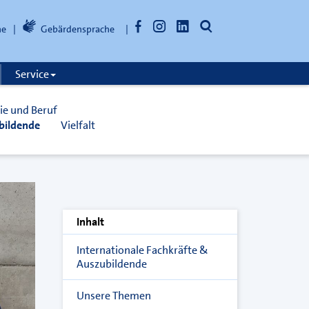
Facebook
Instagram
LinkedIn
Suche
he
Gebärdensprache
öffnen
Service
ie und Beruf
ubildende
Vielfalt
Inhalt
Internationale Fachkräfte &
Auszubildende
Unsere Themen