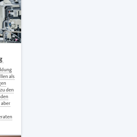
ng
ildung
len als
gen
 zu den
lden
 aber
eraten