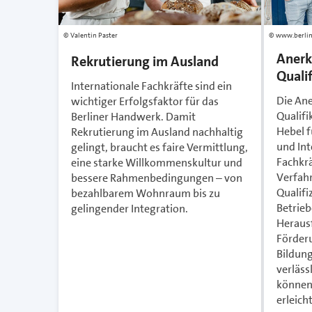
Valentin Paster
www.berlin
Anerk
Rekrutierung im Ausland
Quali
Internationale Fachkräfte sind ein
Die An
wichtiger Erfolgsfaktor für das
Qualifi
Berliner Handwerk. Damit
Hebel 
Rekrutierung im Ausland nachhaltig
und Int
gelingt, braucht es faire Vermittlung,
Fachkrä
eine starke Willkommenskultur und
Verfah
bessere Rahmenbedingungen – von
Qualifi
bezahlbarem Wohnraum bis zu
Betrieb
gelingender Integration.
Heraus
Förderu
Bildun
verläs
können 
erleich