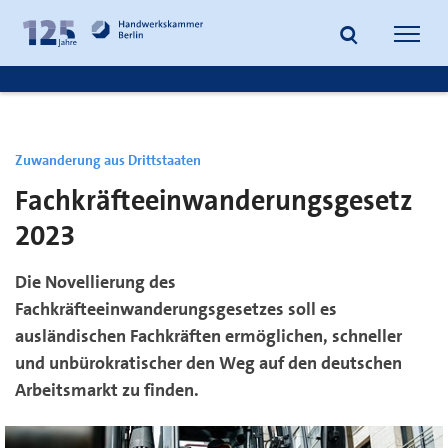
zum
zur
Inhalt
Fußzeile
Suche
Navig
springen
springen
öffnen
öffne
Zuwanderung aus Drittstaaten
Fachkräfteeinwanderungsgesetz
2023
Die Novellierung des
Fachkräfteeinwanderungsgesetzes soll es
ausländischen Fachkräften ermöglichen, schneller
und unbürokratischer den Weg auf den deutschen
Arbeitsmarkt zu finden.