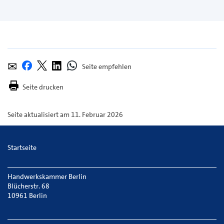
Seite
Per
Bei
Bei
Bei
Bei
empfehlen
E-
X
Whatsapp
Facebook
LinkedIn
Seite drucken
Mail
teilen
teilen
teilen
teilen
versenden
Seite aktualisiert am 11. Februar 2026
Startseite
Handwerkskammer Berlin
Blücherstr. 68
10961 Berlin