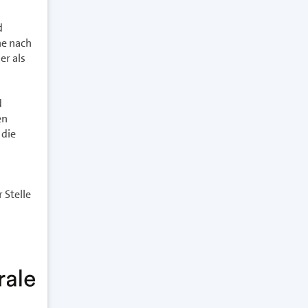
d
he nach
er als
d
en
 die
 Stelle
u