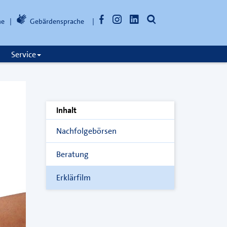
Facebook
Instagram
LinkedIn
Suche
he
Gebärdensprache
öffnen
Service
Inhalt
Nachfolgebörsen
Beratung
Erklärfilm