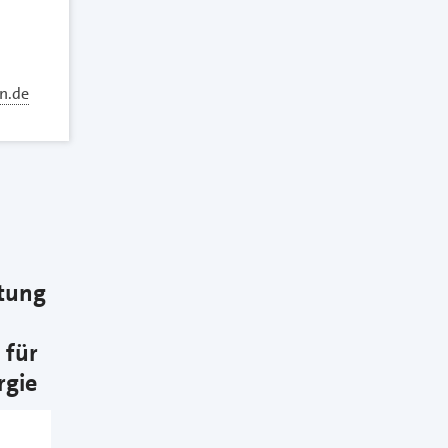
n.de
atung
 für
rgie