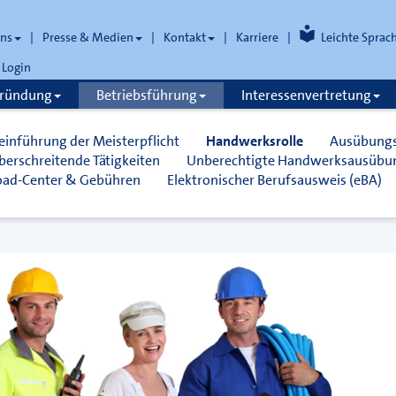
uns
Presse & Medien
Kontakt
Karriere
Leichte Sprac
Login
gründung
Betriebsführung
Interessenvertretung
inführung der Meisterpflicht
Handwerksrolle
Ausübungs
erschreitende Tätigkeiten
Unberechtigte Handwerksausübun
ad-Center & Gebühren
Elektronischer Berufsausweis (eBA)