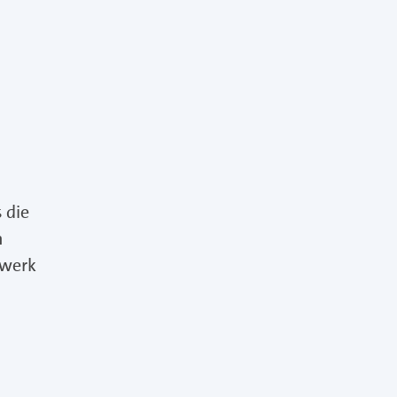
 die
n
dwerk