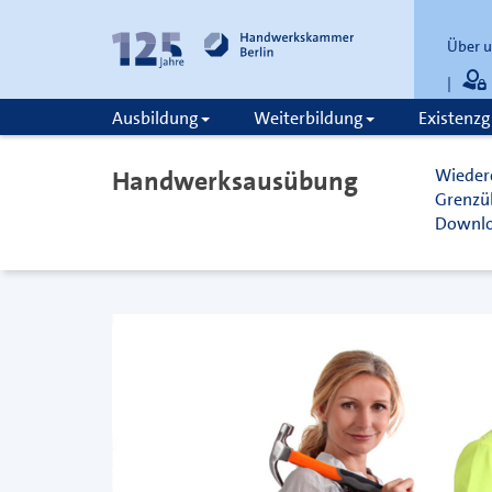
Über 
Ausbildung
Weiterbildung
Existenz
zum
zur
Inhalt
Fußzeile
Handwerksausübung
Wiedere
springen
springen
Grenzüb
Downlo