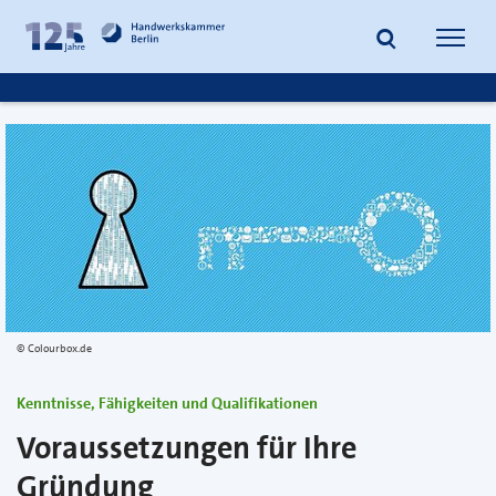
zum
zur
Inhalt
Fußzeile
Suche
Navig
springen
springen
öffnen
öffne
Colourbox.de
Kenntnisse, Fähigkeiten und Qualifikationen
Voraussetzungen für Ihre
Gründung