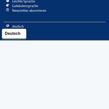
Leichte Sprache
Gebärdensprache
Newsletter abonnieren
deutsch
english
français
Copyright
©
2026 Handwerkskammer Berlin
Impressum
Datenschutz
Datenschutz-Online-Bewerbung
Cookie-Einstellungen