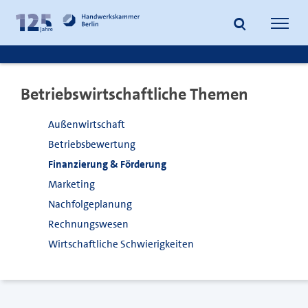
zum
zur
Inhalt
Fußzeile
Suche
Navig
springen
springen
öffnen
öffne
Betriebswirtschaftliche Themen
Außenwirtschaft
Betriebsbewertung
Finanzierung & Förderung
Marketing
Nachfolgeplanung
Rechnungswesen
Wirtschaftliche Schwierigkeiten