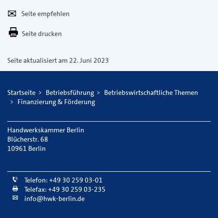
Seite
Per
empfehlen
E-
Seite drucken
Mail
versenden
Seite aktualisiert am 22. Juni 2023
Startseite
Betriebsführung
Betriebswirtschaftliche Themen
Finanzierung & Förderung
Handwerkskammer Berlin
Blücherstr. 68
10961 Berlin
Telefon: +49 30 259 03-01
Telefax: +49 30 259 03-235
info@hwk-berlin.de