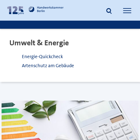
zum
zur
Inhalt
Fußzeile
Suche
Navig
springen
springen
öffnen
öffne
Umwelt & Energie
Energie-Quickcheck
Artenschutz am Gebäude