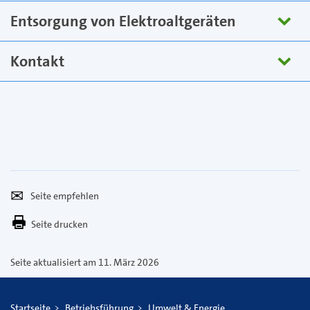
Entsorgung von Elektroaltgeräten
Kontakt
Seite
Per
empfehlen
E-
Seite drucken
Mail
versenden
Seite aktualisiert am 11. März 2026
Startseite
Betriebsführung
Umwelt & Energie