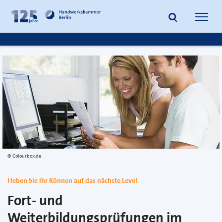
zum
zur
Inhalt
Fußzeile
Suche
Navig
springen
springen
öffnen
öffne
Colourbox.de
Heben Sie Ihr Können auf das nächste Level
Fort- und
Weiterbildungsprüfungen im