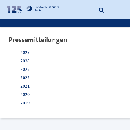
zum
zur
Inhalt
Fußzeile
Suche
Navig
springen
springen
öffnen
öffne
Pressemitteilungen
2025
2024
2023
2022
2021
2020
2019