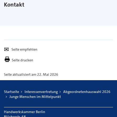
Kontakt
Seite
Per
empfehlen
E-
Seite drucken
Mail
versenden
Seite aktualisiert am 22. Mai 2026
Startseite
Interessenvertretung
Abgeordnetenhauswahl 2026
Junge Menschen im Mittelpunkt
Handwerkskammer Berlin
Blücherstr. 68