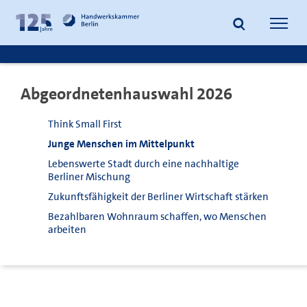
zum
zur
Inhalt
Fußzeile
Suche
Navig
springen
springen
öffnen
öffne
Abgeordnetenhauswahl 2026
Think Small First
Junge Menschen im Mittelpunkt
Lebenswerte Stadt durch eine nachhaltige
Berliner Mischung
Zukunftsfähigkeit der Berliner Wirtschaft stärken
Bezahlbaren Wohnraum schaffen, wo Menschen
arbeiten