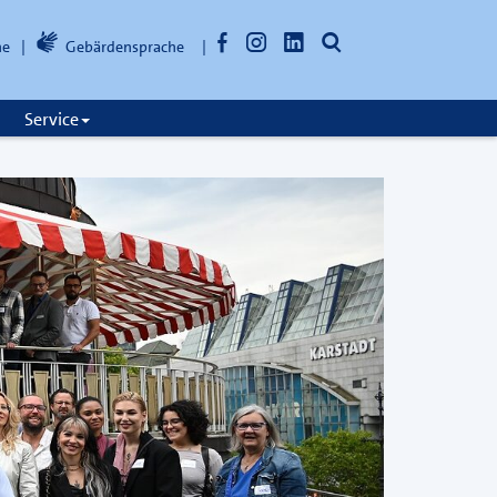
Facebook
Instagram
LinkedIn
Suche
he
Gebärdensprache
öffnen
Service