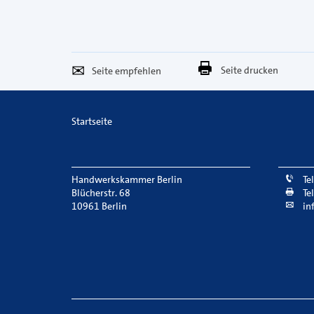
Seite
Per
Seite drucken
empfehlen
E-
Mail
Startseite
versenden
Handwerkskammer Berlin
Te
Blücherstr. 68
Te
10961 Berlin
in