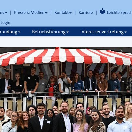
uns
Presse & Medien
Kontakt
Karriere
Leichte Sprac
Login
gründung
Betriebsführung
Interessenvertretung