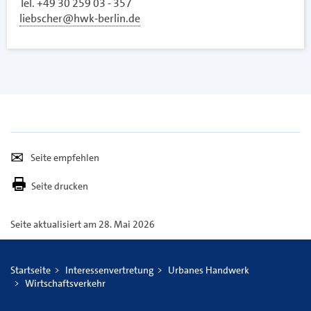
Tel. +49 30 259 03 - 357
liebscher@hwk-berlin.de
Seite
Per
empfehlen
E-
Seite drucken
Mail
versenden
Seite aktualisiert am 28. Mai 2026
Startseite
Interessenvertretung
Urbanes Handwerk
Wirtschaftsverkehr