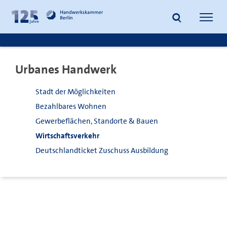
zum
zur
Inhalt
Fußzeile
Suche
Navig
springen
springen
öffnen
öffne
Urbanes Handwerk
Stadt der Möglichkeiten
Bezahlbares Wohnen
Gewerbeflächen, Standorte & Bauen
Wirtschaftsverkehr
Deutschlandticket Zuschuss Ausbildung