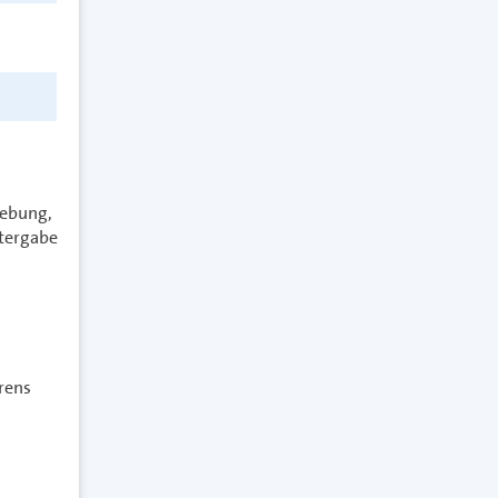
hebung,
itergabe
rens