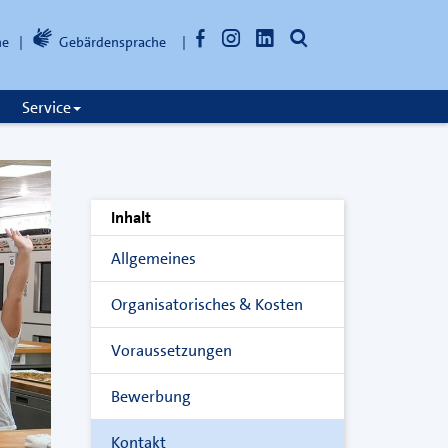
Facebook
Instagram
LinkedIn
Suche
he
Gebärdensprache
öffnen
Service
Inhalt
Allgemeines
Organisatorisches & Kosten
Voraussetzungen
Bewerbung
Kontakt