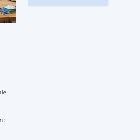
ale
n: