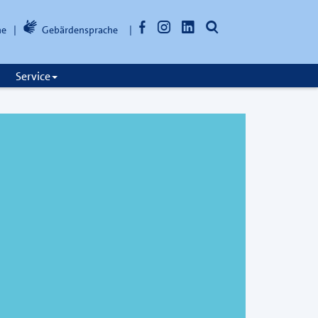
Facebook
Instagram
LinkedIn
Suche
he
Gebärdensprache
öffnen
Service