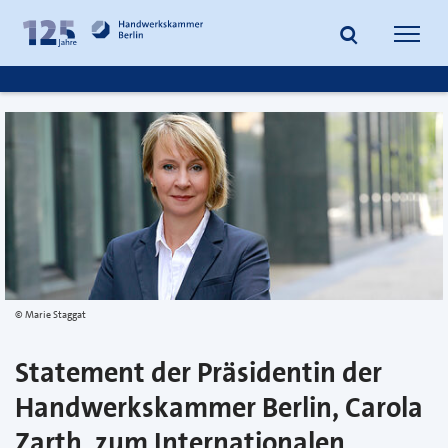
zum
zur
Inhalt
Fußzeile
Suche
Navig
springen
springen
öffnen
öffne
Marie Staggat
Statement der Präsidentin der
Handwerkskammer Berlin, Carola
Zarth, zum Internationalen