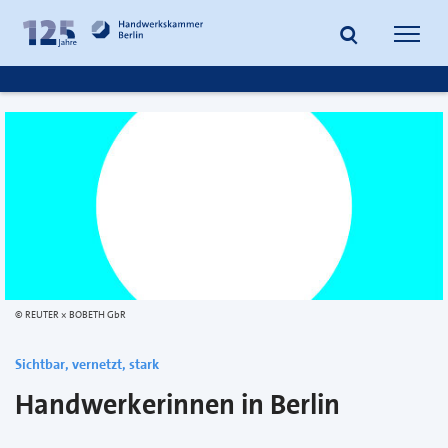
zum
zur
Inhalt
Fußzeile
Suche
Navig
springen
springen
öffnen
öffne
REUTER × BOBETH GbR
Sichtbar, vernetzt, stark
Handwerkerinnen in Berlin