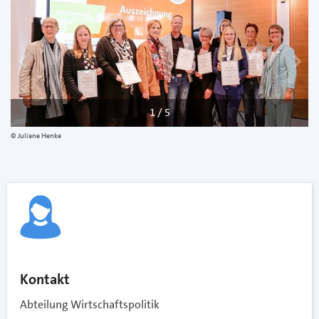
zurück
w
1 / 5
Juliane Henke
Kontakt
Abteilung Wirtschaftspolitik