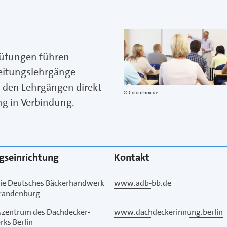
rüfungen führen
eitungslehrgänge
zu den Lehrgängen direkt
Colourbox.de
ng in Verbindung.
gseinrichtung
Kontakt
e Deutsches Bäckerhandwerk
www.adb-bb.de
Brandenburg
szentrum des Dachdecker-
www.dachdeckerinnung.berlin
ks Berlin