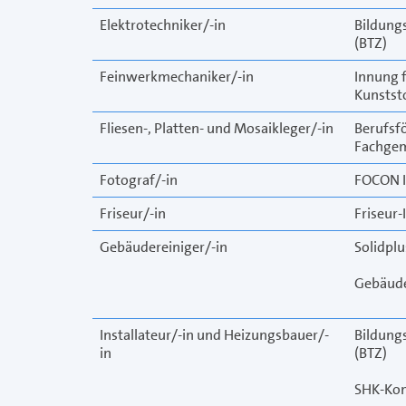
Elektrotechniker/-in
Bildung
(BTZ)
Feinwerkmechaniker/-in
Innung f
Kunststo
Fliesen-, Platten- und Mosaikleger/-in
Berufsf
Fachgem
Fotograf/-in
FOCON I
Friseur/-in
Friseur-
Gebäudereiniger/-in
Solidplu
Gebäude
Installateur/-in und Heizungsbauer/-
Bildung
in
(BTZ)
SHK-Kom