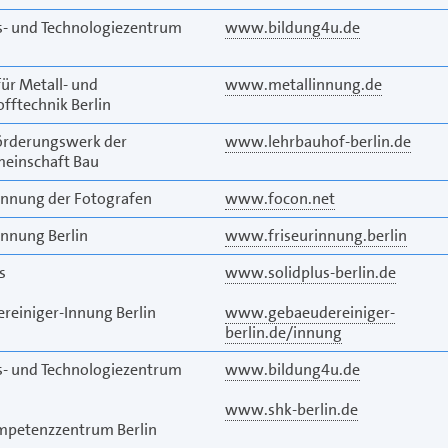
s- und Technologiezentrum
www.bildung4u.de
ür Metall- und
www.metallinnung.de
fftechnik Berlin
örderungswerk der
www.lehrbauhof-berlin.de
einschaft Bau
nnung der Fotografen
www.focon.net
Innung Berlin
www.friseurinnung.berlin
s
www.solidplus-berlin.de
reiniger-Innung Berlin
www.gebaeudereiniger-
berlin.de/innung
s- und Technologiezentrum
www.bildung4u.de
www.shk-berlin.de
petenzzentrum Berlin