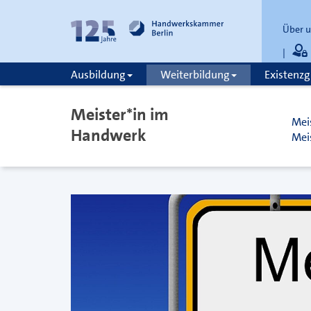
Über 
Ausbildung
Weiterbildung
Existenz
zum
zur
Inhalt
Fußzeile
Meister*in im
springen
springen
Mei
Handwerk
Mei