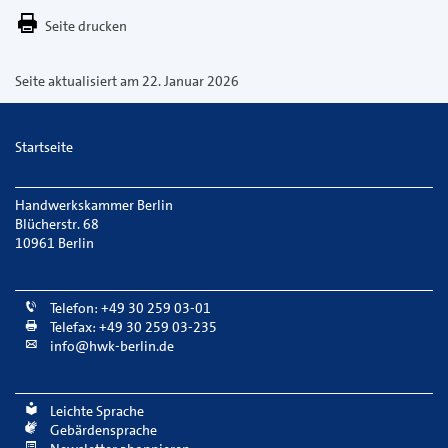
E-
Seite drucken
Mail
versenden
Seite aktualisiert am 22. Januar 2026
Startseite
Handwerkskammer Berlin
Blücherstr. 68
10961 Berlin
Telefon: +49 30 259 03-01
Telefax: +49 30 259 03-235
info@hwk-berlin.de
Leichte Sprache
Gebärdensprache