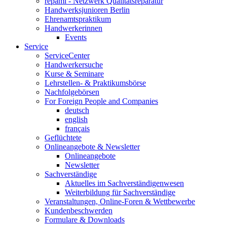
repami - Netzwerk Qualitätsreparatur
Handwerksjunioren Berlin
Ehrenamtspraktikum
Handwerkerinnen
Events
Service
ServiceCenter
Handwerkersuche
Kurse & Seminare
Lehrstellen- & Praktikumsbörse
Nachfolgebörsen
For Foreign People and Companies
deutsch
english
français
Geflüchtete
Onlineangebote & Newsletter
Onlineangebote
Newsletter
Sachverständige
Aktuelles im Sachverständigenwesen
Weiterbildung für Sachverständige
Veranstaltungen, Online-Foren & Wettbewerbe
Kundenbeschwerden
Formulare & Downloads