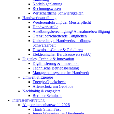
Nachfolgeplanung
Rechnungswesen
Wirtschaftliche Schwierigkeiten
Handwerksausübung
Wiedereinführung der Meisterpflicht
Handwerksrolle
Ausübungsberechtigung/ Ausnahmebewilligung
Grenzüberschreitende Tätigkeiten
Unberechtigte Handwerksausübung/
Schwarzarbeit
Download-Center & Gebühren
Elektronischer Berufsausweis (eBA)
Digitales, Technik & Innovation
Digitalisierung & Innovation
Technische Betriebsberatung
Managementsysteme im Handwerk
Umwelt & Energie
Energie-Quickcheck
Artenschutz am Gebäude
Nachhaltig & engagiert
Berliner Schulpate
Interessenvertretung
Abgeordnetenhauswahl 2026
Think Small First
Junge Menschen im Mittelpunkt