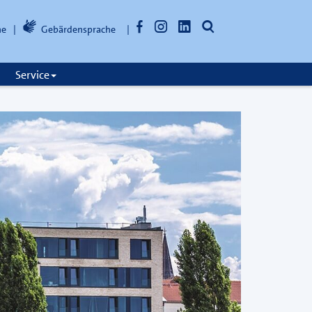
Facebook
Instagram
LinkedIn
Suche
he
Gebärdensprache
öffnen
Service