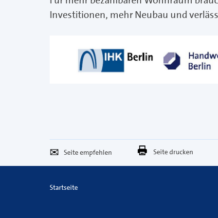
Für mehr bezahlbaren Wohnraum braucht
Investitionen, mehr Neubau und verlä
Seite
Per
Seite drucken
empfehlen
E-
Mail
Startseite
versenden