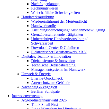
Nachfolgeplanung
Rechnungswesen
Wirtschaftliche Schwierigkeiten
Handwerksausübung
Wiedereinführung der Meisterpflicht
Handwerksrolle
Ausübungsberechtigung/ Ausnahmebewilligung
Grenzüberschreitende Tätigkeiten
Unberechtigte Handwerksausübung/
Schwarzarbeit
Download-Center & Gebühren
Elektronischer Berufsausweis (eBA)
Digitales, Technik & Innovation
Digitalisierung & Innovation
Technische Betriebsberatung
Managementsysteme im Handwerk
Umwelt & Energie
Energie-Quickcheck
Artenschutz am Gebäude
Nachhaltig & engagiert
Berliner Schulpate
Interessenvertretung
Abgeordnetenhauswahl 2026
Think Small First
Junge Menschen im Mittelpunkt