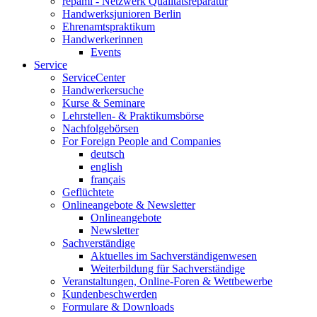
repami - Netzwerk Qualitätsreparatur
Handwerksjunioren Berlin
Ehrenamtspraktikum
Handwerkerinnen
Events
Service
ServiceCenter
Handwerkersuche
Kurse & Seminare
Lehrstellen- & Praktikumsbörse
Nachfolgebörsen
For Foreign People and Companies
deutsch
english
français
Geflüchtete
Onlineangebote & Newsletter
Onlineangebote
Newsletter
Sachverständige
Aktuelles im Sachverständigenwesen
Weiterbildung für Sachverständige
Veranstaltungen, Online-Foren & Wettbewerbe
Kundenbeschwerden
Formulare & Downloads