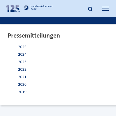
zum
zur
Inhalt
Fußzeile
Suche
Navig
springen
springen
öffnen
öffne
Pressemitteilungen
2025
2024
2023
2022
2021
2020
2019