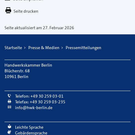
E-
Seite drucken
Mail
versenden
Seite aktualisiert am 27. Februar 2026
Startseite
Presse & Medien
Pressemitteilungen
Handwerkskammer Berlin
Blücherstr. 68
10961 Berlin
Telefon: +49 30 259 03-01
Telefax: +49 30 259 03-235
info@hwk-berlin.de
Leichte Sprache
Gebärdensprache