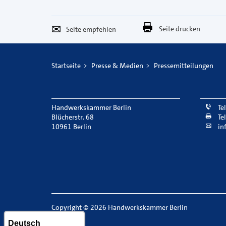
Seite
Per
Seite drucken
empfehlen
E-
Mail
Startseite
Presse & Medien
Pressemitteilungen
versenden
Handwerkskammer Berlin
Te
Blücherstr. 68
Te
10961 Berlin
in
Copyright
©
2026 Handwerkskammer Berlin