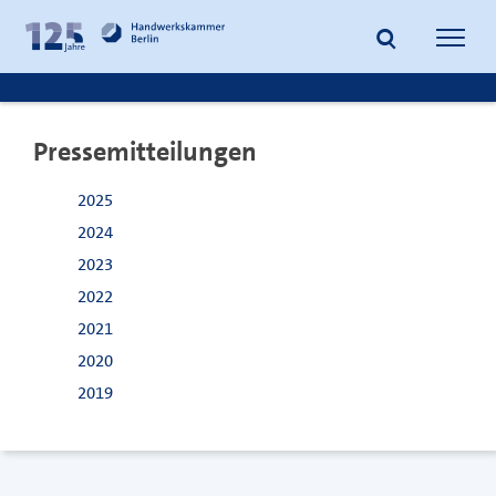
zum
zur
Inhalt
Fußzeile
Suche
Navig
springen
springen
öffnen
öffne
Pressemitteilungen
2025
2024
2023
2022
2021
2020
2019