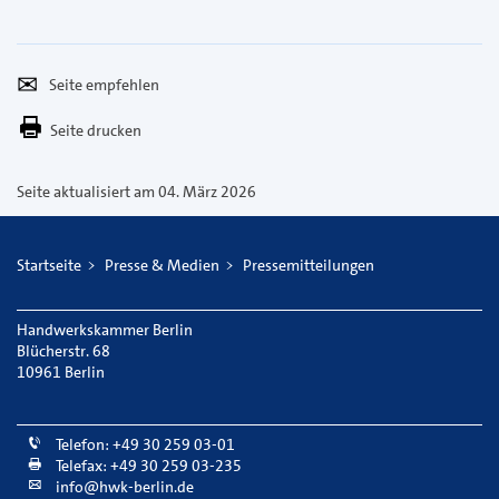
Seite
Per
empfehlen
E-
Seite drucken
Mail
versenden
Seite aktualisiert am 04. März 2026
Startseite
Presse & Medien
Pressemitteilungen
Handwerkskammer Berlin
Blücherstr. 68
10961 Berlin
Telefon: +49 30 259 03-01
Telefax: +49 30 259 03-235
info@hwk-berlin.de