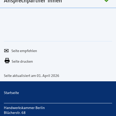
Ansprechpartner*innen
Seite
Per
empfehlen
E-
Seite drucken
Mail
versenden
Seite aktualisiert am 01. April 2026
Startseite
Handwerkskammer Berlin
Blücherstr. 68