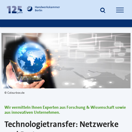
zum
zur
Inhalt
Fußzeile
Suche
Navig
springen
springen
öffnen
öffne
Colourbox.de
Wir vermitteln Ihnen Experten aus Forschung & Wissenschaft sowie
aus innovativen Unternehmen.
Technologietransfer: Netzwerke