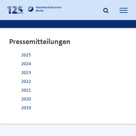
zum
zur
Inhalt
Fußzeile
Suche
Navig
springen
springen
öffnen
öffne
Pressemitteilungen
2025
2024
2023
2022
2021
2020
2019