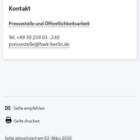
Kontakt
Pressestelle und Öffentlichkeitsarbeit
Tel. +49 30 259 03 - 230
pressestelle@hwk-berlin.de
Seite
Per
empfehlen
E-
Seite drucken
Mail
versenden
Seite aktualisiert am 02. März 2026