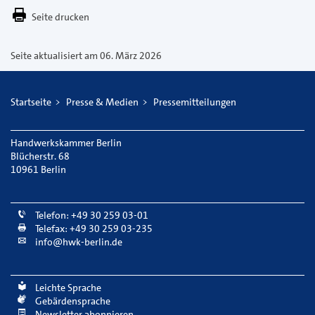
E-
Seite drucken
Mail
versenden
Seite aktualisiert am 06. März 2026
Startseite
Presse & Medien
Pressemitteilungen
Handwerkskammer Berlin
Blücherstr. 68
10961 Berlin
Telefon: +49 30 259 03-01
Telefax: +49 30 259 03-235
info@hwk-berlin.de
Leichte Sprache
Gebärdensprache
Newsletter abonnieren