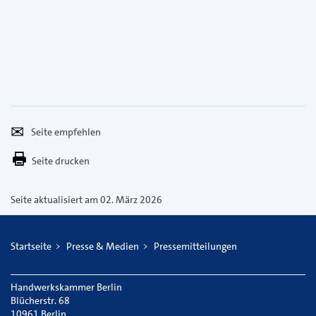
Seite
Per
empfehlen
E-
Seite drucken
Mail
versenden
Seite aktualisiert am 02. März 2026
Startseite
Presse & Medien
Pressemitteilungen
Handwerkskammer Berlin
Blücherstr. 68
10961 Berlin