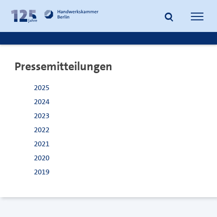
zum
zur
Inhalt
Fußzeile
Suche
Navig
springen
springen
öffnen
öffne
Pressemitteilungen
2025
2024
2023
2022
2021
2020
2019