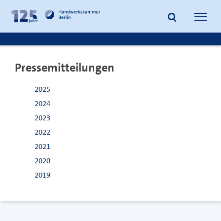
zum
zur
Inhalt
Fußzeile
Suche
Navig
springen
springen
öffnen
öffne
Pressemitteilungen
2025
2024
2023
2022
2021
2020
2019