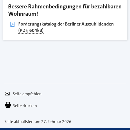
Bessere Rahmenbedingungen für bezahlbaren
Wohnraum!
pdf
Forderungskatalog der Berliner Auszubildenden
(PDF, 604kB)
Seite
Per
empfehlen
E-
Seite drucken
Mail
versenden
Seite aktualisiert am 27. Februar 2026