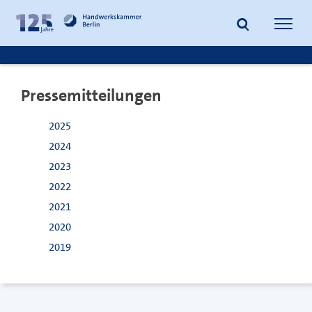
zum
zur
Inhalt
Fußzeile
Suche
Navig
springen
springen
öffnen
öffne
Pressemitteilungen
2025
2024
2023
2022
2021
2020
2019