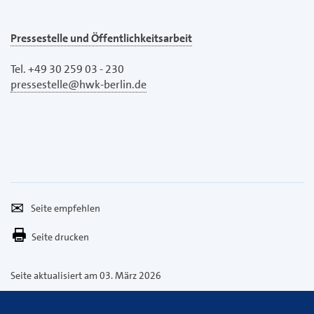
Pressestelle und Öffentlichkeitsarbeit
Tel. +49 30 259 03 - 230
pressestelle@hwk-berlin.de
Seite
Per
empfehlen
E-
Seite drucken
Mail
versenden
Seite aktualisiert am 03. März 2026