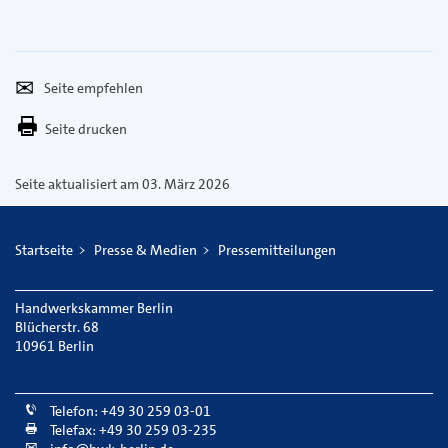
Seite
Per
empfehlen
E-
Seite drucken
Mail
versenden
Seite aktualisiert am 03. März 2026
Startseite
Presse & Medien
Pressemitteilungen
Handwerkskammer Berlin
Blücherstr. 68
10961 Berlin
Telefon: +49 30 259 03-01
Telefax: +49 30 259 03-235