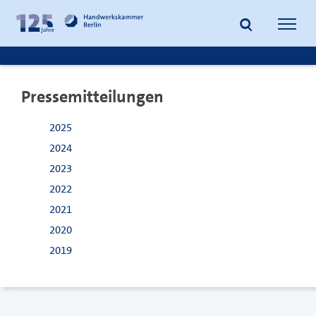
zum
zur
Inhalt
Fußzeile
Suche
Navig
springen
springen
öffnen
öffne
Pressemitteilungen
2025
2024
2023
2022
2021
2020
2019