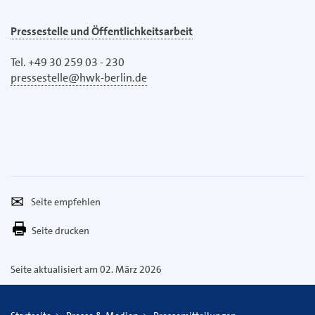
Pressestelle und Öffentlichkeitsarbeit
Tel. +49 30 259 03 - 230
pressestelle@hwk-berlin.de
Seite
Per
empfehlen
E-
Seite drucken
Mail
versenden
Seite aktualisiert am 02. März 2026