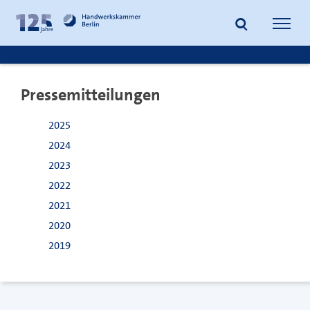
zum
zur
Inhalt
Fußzeile
Suche
Navig
springen
springen
öffnen
öffne
Pressemitteilungen
2025
2024
2023
2022
2021
2020
2019