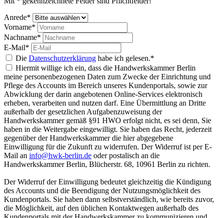
Mit * gekennzeichnete Felder sind Pflichtfelder!
Anrede*
Vorname*
Nachname*
E-Mail*
Die
Datenschutzerklärung
habe ich gelesen.*
Hiermit willige ich ein, dass die Handwerkskammer Berlin
meine personenbezogenen Daten zum Zwecke der Einrichtung und
Pflege des Accounts im Bereich unseres Kundenportals, sowie zur
Abwicklung der darin angebotenen Online-Services elektronisch
erheben, verarbeiten und nutzen darf. Eine Übermittlung an Dritte
außerhalb der gesetzlichen Aufgabenzuweisung der
Handwerkskammer gemäß §91 HWO erfolgt nicht, es sei denn, Sie
haben in die Weitergabe eingewilligt. Sie haben das Recht, jederzeit
gegenüber der Handwerkskammer die hier abgegebene
Einwilligung für die Zukunft zu widerrufen. Der Widerruf ist per E-
Mail an
info@hwk-berlin.de
oder postalisch an die
Handwerkskammer Berlin, Blücherstr. 68, 10961 Berlin zu richten.
Der Widerruf der Einwilligung bedeutet gleichzeitig die Kündigung
des Accounts und die Beendigung der Nutzungsmöglichkeit des
Kundenportals. Sie haben dann selbstverständlich, wie bereits zuvor,
die Möglichkeit, auf den üblichen Kontaktwegen außerhalb des
Kundenportals mit der Handwerkskammer zu kommunizieren und