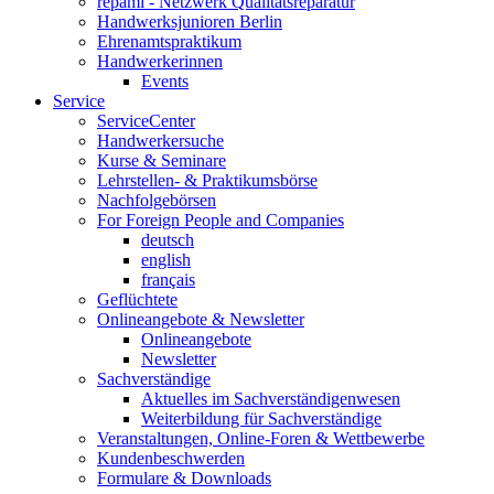
repami - Netzwerk Qualitätsreparatur
Handwerksjunioren Berlin
Ehrenamtspraktikum
Handwerkerinnen
Events
Service
ServiceCenter
Handwerkersuche
Kurse & Seminare
Lehrstellen- & Praktikumsbörse
Nachfolgebörsen
For Foreign People and Companies
deutsch
english
français
Geflüchtete
Onlineangebote & Newsletter
Onlineangebote
Newsletter
Sachverständige
Aktuelles im Sachverständigenwesen
Weiterbildung für Sachverständige
Veranstaltungen, Online-Foren & Wettbewerbe
Kundenbeschwerden
Formulare & Downloads