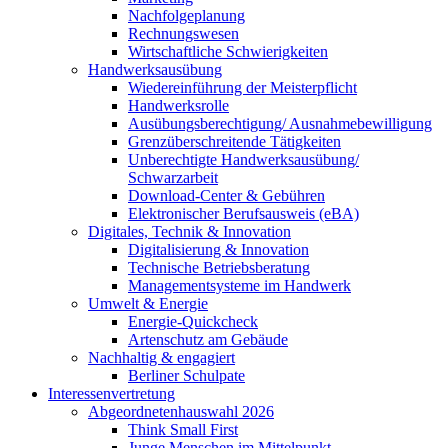
Nachfolgeplanung
Rechnungswesen
Wirtschaftliche Schwierigkeiten
Handwerksausübung
Wiedereinführung der Meisterpflicht
Handwerksrolle
Ausübungsberechtigung/ Ausnahmebewilligung
Grenzüberschreitende Tätigkeiten
Unberechtigte Handwerksausübung/
Schwarzarbeit
Download-Center & Gebühren
Elektronischer Berufsausweis (eBA)
Digitales, Technik & Innovation
Digitalisierung & Innovation
Technische Betriebsberatung
Managementsysteme im Handwerk
Umwelt & Energie
Energie-Quickcheck
Artenschutz am Gebäude
Nachhaltig & engagiert
Berliner Schulpate
Interessenvertretung
Abgeordnetenhauswahl 2026
Think Small First
Junge Menschen im Mittelpunkt