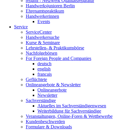
repami - Netzwerk Qualitätsreparatur
Handwerksjunioren Berlin
Ehrenamtspraktikum
Handwerkerinnen
Events
Service
ServiceCenter
Handwerkersuche
Kurse & Seminare
Lehrstellen- & Praktikumsbörse
Nachfolgebörsen
For Foreign People and Companies
deutsch
english
français
Geflüchtete
Onlineangebote & Newsletter
Onlineangebote
Newsletter
Sachverständige
Aktuelles im Sachverständigenwesen
Weiterbildung für Sachverständige
Veranstaltungen, Online-Foren & Wettbewerbe
Kundenbeschwerden
Formulare & Downloads