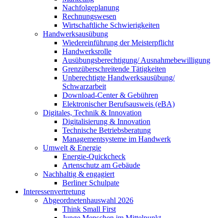
Nachfolgeplanung
Rechnungswesen
Wirtschaftliche Schwierigkeiten
Handwerksausübung
Wiedereinführung der Meisterpflicht
Handwerksrolle
Ausübungsberechtigung/ Ausnahmebewilligung
Grenzüberschreitende Tätigkeiten
Unberechtigte Handwerksausübung/
Schwarzarbeit
Download-Center & Gebühren
Elektronischer Berufsausweis (eBA)
Digitales, Technik & Innovation
Digitalisierung & Innovation
Technische Betriebsberatung
Managementsysteme im Handwerk
Umwelt & Energie
Energie-Quickcheck
Artenschutz am Gebäude
Nachhaltig & engagiert
Berliner Schulpate
Interessenvertretung
Abgeordnetenhauswahl 2026
Think Small First
Junge Menschen im Mittelpunkt