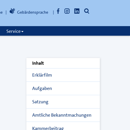
Facebook
Instagram
LinkedIn
Suche
he
Gebärdensprache
öffnen
Service
Inhalt
Erklärfilm
Aufgaben
Satzung
Amtliche Bekanntmachungen
Kammerbeitrag