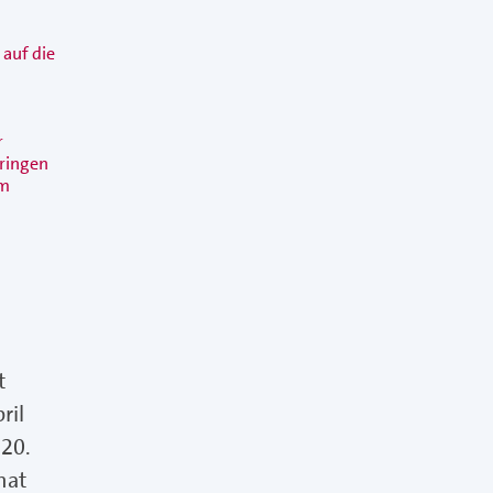
auf die
r
bringen
um
t
ril
 20.
hat