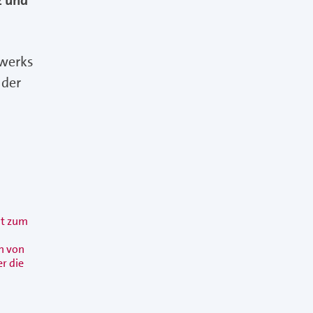
z und
dwerks
 der
mt zum
n von
r die