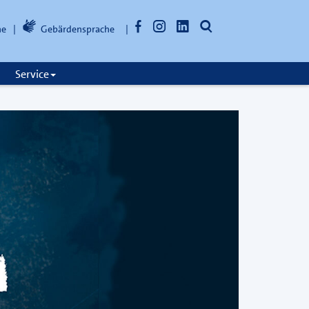
Facebook
Instagram
LinkedIn
Suche
he
Gebärdensprache
öffnen
Service