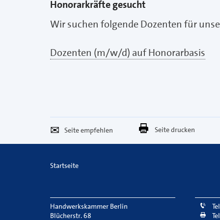
Honorarkräfte gesucht
Wir suchen folgende Dozenten für unse
Dozenten (m/w/d) auf Honorarbasis
Seite
Per
Seite drucken
empfehlen
E-
Mail
Startseite
versenden
Handwerkskammer Berlin
Te
Blücherstr. 68
Te