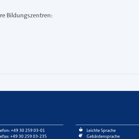
re Bildungszentren:
lefon: +49 30 259 03-01
Leichte Sprache
lefax: +49 30 259 03-235
Gebärdensprache