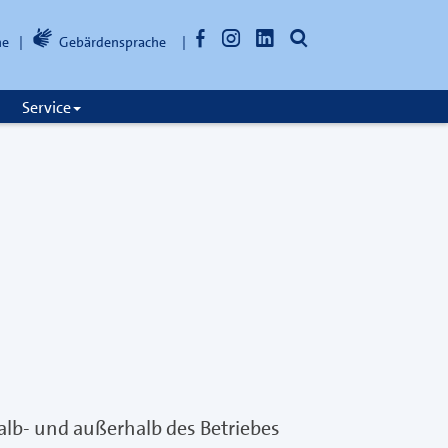
Facebook
Instagram
LinkedIn
Suche
he
Gebärdensprache
öffnen
Service
lb- und außerhalb des Betriebes