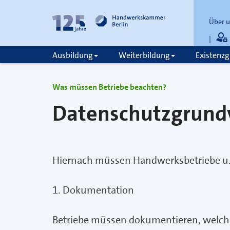
Über 
Ausbildung
Weiterbildung
Existenz
zum
zur
Inhalt
Fußzeile
springen
springen
Was müssen Betriebe beachten?
Datenschutzgrund
Hiernach müssen Handwerksbetriebe u.
1. Dokumentation
Betriebe müssen dokumentieren, welche