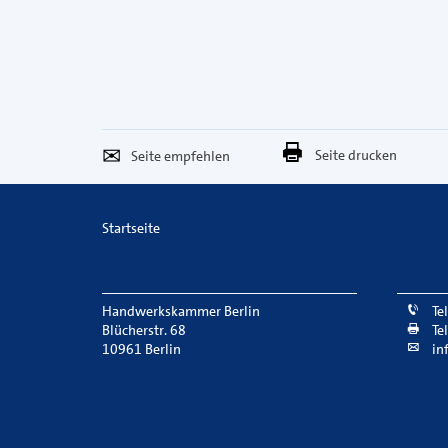
Seite
Per
Seite drucken
empfehlen
E-
Mail
Startseite
versenden
Handwerkskammer Berlin
Te
Blücherstr. 68
Te
10961 Berlin
in