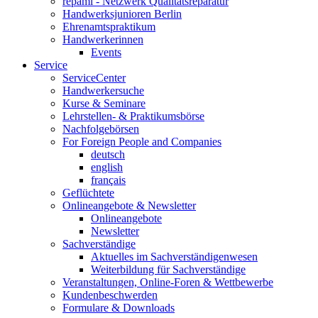
repami - Netzwerk Qualitätsreparatur
Handwerksjunioren Berlin
Ehrenamtspraktikum
Handwerkerinnen
Events
Service
ServiceCenter
Handwerkersuche
Kurse & Seminare
Lehrstellen- & Praktikumsbörse
Nachfolgebörsen
For Foreign People and Companies
deutsch
english
français
Geflüchtete
Onlineangebote & Newsletter
Onlineangebote
Newsletter
Sachverständige
Aktuelles im Sachverständigenwesen
Weiterbildung für Sachverständige
Veranstaltungen, Online-Foren & Wettbewerbe
Kundenbeschwerden
Formulare & Downloads