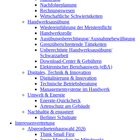
Nachfolgeplanung
Rechnungswesen
Wirtschaftliche Schwierigkeiten
Handwerksausübung
Wiedereinführung der Meisterpflicht
Handwerksrolle
Ausübungsberechtigung/ Ausnahmebewilligung
Grenzüberschreitende Tätigkeiten
Unberechtigte Handwerksausübung/
Schwarzarbeit
Download-Center & Gebühren
Elektronischer Berufsausweis (eBA)
Digitales, Technik & Innovation
Digitalisierung & Innovation
Technische Betriebsberatung
Managementsysteme im Handwerk
Umwelt & Energie
Energie-Quickcheck
Artenschutz am Gebäude
Nachhaltig & engagiert
Berliner Schulpate
Interessenvertretung
Abgeordnetenhauswahl 2026
Think Small First
Junge Menschen im Mittelpunkt