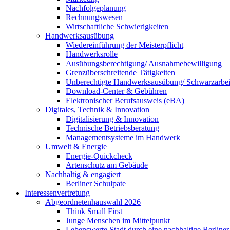
Nachfolgeplanung
Rechnungswesen
Wirtschaftliche Schwierigkeiten
Handwerksausübung
Wiedereinführung der Meisterpflicht
Handwerksrolle
Ausübungsberechtigung/ Ausnahmebewilligung
Grenzüberschreitende Tätigkeiten
Unberechtigte Handwerksausübung/ Schwarzarbei
Download-Center & Gebühren
Elektronischer Berufsausweis (eBA)
Digitales, Technik & Innovation
Digitalisierung & Innovation
Technische Betriebsberatung
Managementsysteme im Handwerk
Umwelt & Energie
Energie-Quickcheck
Artenschutz am Gebäude
Nachhaltig & engagiert
Berliner Schulpate
Interessenvertretung
Abgeordnetenhauswahl 2026
Think Small First
Junge Menschen im Mittelpunkt
Lebenswerte Stadt durch eine nachhaltige Berline