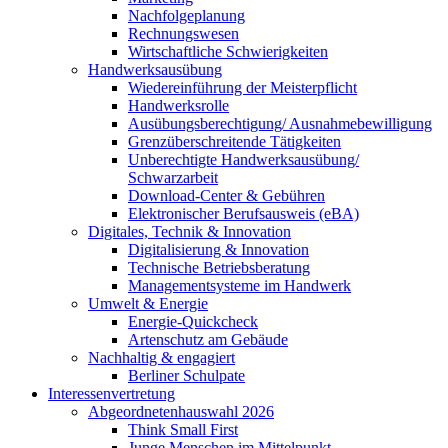
Nachfolgeplanung
Rechnungswesen
Wirtschaftliche Schwierigkeiten
Handwerksausübung
Wiedereinführung der Meisterpflicht
Handwerksrolle
Ausübungsberechtigung/ Ausnahmebewilligung
Grenzüberschreitende Tätigkeiten
Unberechtigte Handwerksausübung/
Schwarzarbeit
Download-Center & Gebühren
Elektronischer Berufsausweis (eBA)
Digitales, Technik & Innovation
Digitalisierung & Innovation
Technische Betriebsberatung
Managementsysteme im Handwerk
Umwelt & Energie
Energie-Quickcheck
Artenschutz am Gebäude
Nachhaltig & engagiert
Berliner Schulpate
Interessenvertretung
Abgeordnetenhauswahl 2026
Think Small First
Junge Menschen im Mittelpunkt