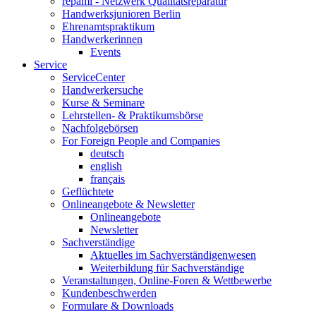
repami - Netzwerk Qualitätsreparatur
Handwerksjunioren Berlin
Ehrenamtspraktikum
Handwerkerinnen
Events
Service
ServiceCenter
Handwerkersuche
Kurse & Seminare
Lehrstellen- & Praktikumsbörse
Nachfolgebörsen
For Foreign People and Companies
deutsch
english
français
Geflüchtete
Onlineangebote & Newsletter
Onlineangebote
Newsletter
Sachverständige
Aktuelles im Sachverständigenwesen
Weiterbildung für Sachverständige
Veranstaltungen, Online-Foren & Wettbewerbe
Kundenbeschwerden
Formulare & Downloads