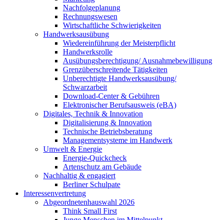
Nachfolgeplanung
Rechnungswesen
Wirtschaftliche Schwierigkeiten
Handwerksausübung
Wiedereinführung der Meisterpflicht
Handwerksrolle
Ausübungsberechtigung/ Ausnahmebewilligung
Grenzüberschreitende Tätigkeiten
Unberechtigte Handwerksausübung/
Schwarzarbeit
Download-Center & Gebühren
Elektronischer Berufsausweis (eBA)
Digitales, Technik & Innovation
Digitalisierung & Innovation
Technische Betriebsberatung
Managementsysteme im Handwerk
Umwelt & Energie
Energie-Quickcheck
Artenschutz am Gebäude
Nachhaltig & engagiert
Berliner Schulpate
Interessenvertretung
Abgeordnetenhauswahl 2026
Think Small First
Junge Menschen im Mittelpunkt