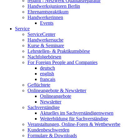
repami - Netzwerk Qualitätsreparatur
Handwerksjunioren Berlin
Ehrenamtspraktikum
Handwerkerinnen
Events
Service
ServiceCenter
Handwerkersuche
Kurse & Seminare
Lehrstellen- & Praktikumsbörse
Nachfolgebörsen
For Foreign People and Companies
deutsch
english
français
Geflüchtete
Onlineangebote & Newsletter
Onlineangebote
Newsletter
Sachverständige
Aktuelles im Sachverständigenwesen
Weiterbildung für Sachverständige
Veranstaltungen, Online-Foren & Wettbewerbe
Kundenbeschwerden
Formulare & Downloads