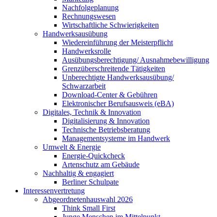
Nachfolgeplanung
Rechnungswesen
Wirtschaftliche Schwierigkeiten
Handwerksausübung
Wiedereinführung der Meisterpflicht
Handwerksrolle
Ausübungsberechtigung/ Ausnahmebewilligung
Grenzüberschreitende Tätigkeiten
Unberechtigte Handwerksausübung/
Schwarzarbeit
Download-Center & Gebühren
Elektronischer Berufsausweis (eBA)
Digitales, Technik & Innovation
Digitalisierung & Innovation
Technische Betriebsberatung
Managementsysteme im Handwerk
Umwelt & Energie
Energie-Quickcheck
Artenschutz am Gebäude
Nachhaltig & engagiert
Berliner Schulpate
Interessenvertretung
Abgeordnetenhauswahl 2026
Think Small First
Junge Menschen im Mittelpunkt