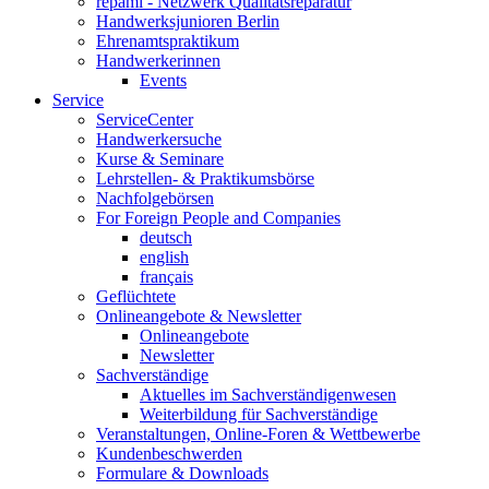
repami - Netzwerk Qualitätsreparatur
Handwerksjunioren Berlin
Ehrenamtspraktikum
Handwerkerinnen
Events
Service
ServiceCenter
Handwerkersuche
Kurse & Seminare
Lehrstellen- & Praktikumsbörse
Nachfolgebörsen
For Foreign People and Companies
deutsch
english
français
Geflüchtete
Onlineangebote & Newsletter
Onlineangebote
Newsletter
Sachverständige
Aktuelles im Sachverständigenwesen
Weiterbildung für Sachverständige
Veranstaltungen, Online-Foren & Wettbewerbe
Kundenbeschwerden
Formulare & Downloads