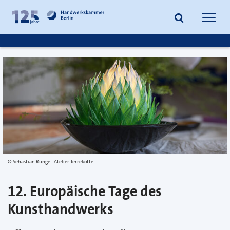
zum
zur
Inhalt
Fußzeile
Suche
Navig
springen
springen
öffnen
öffne
Sebastian Runge | Atelier Terrekotte
12. Europäische Tage des
Kunsthandwerks