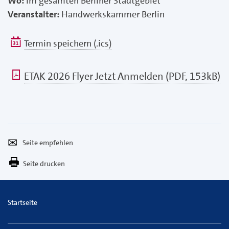
Wo:
im gesamten Berliner Stadtgebiet
Veranstalter:
Handwerkskammer Berlin
Termin speichern (.ics)
pdf
ETAK 2026 Flyer Jetzt Anmelden (PDF, 153kB)
Seite
Per
empfehlen
E-
Seite drucken
Mail
versenden
Startseite