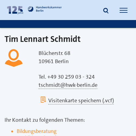
zum
zur
Inhalt
Fußzeile
Suche
Navig
springen
springen
öffnen
öffne
Tim Lennart Schmidt
Blücherstr. 68
10961 Berlin
Tel. +49 30 259 03 - 324
tschmidt@hwk-berlin.de
Visitenkarte speichern (.vcf)
Ihr Kontakt zu folgenden Themen:
Bildungsberatung