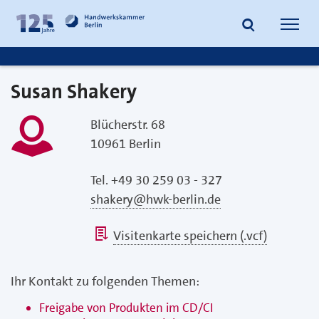
zum
zur
Inhalt
Fußzeile
Suche
Navig
springen
springen
öffnen
öffne
Susan Shakery
Blücherstr. 68
10961 Berlin
Tel. +49 30 259 03 - 327
shakery@hwk-berlin.de
Visitenkarte speichern (.vcf)
Ihr Kontakt zu folgenden Themen:
Freigabe von Produkten im CD/CI