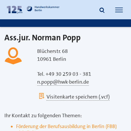
zum
zur
Inhalt
Fußzeile
Suche
Navig
springen
springen
öffnen
öffne
Ass.jur. Norman Popp
Blücherstr. 68
10961 Berlin
Tel. +49 30 259 03 - 381
n.popp@hwk-berlin.de
Visitenkarte speichern (.vcf)
Ihr Kontakt zu folgenden Themen:
Förderung der Berufsausbildung in Berlin (FBB)