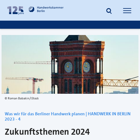
zum
zur
Inhalt
Fußzeile
Suche
Navig
springen
springen
öffnen
öffne
Roman Babakin/iStock
Was wir für das Berliner Handwerk planen | HANDWERK IN BERLIN
2023 - 4
Zukunftsthemen 2024