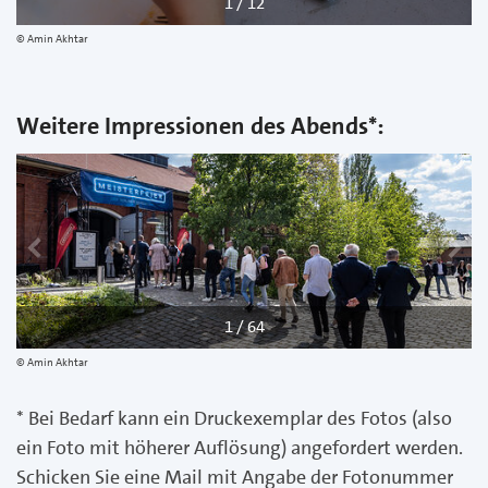
1 / 12
Amin Akhtar
Weitere Impressionen des Abends*:
zurück
w
1 / 64
Amin Akhtar
* Bei Bedarf kann ein Druckexemplar des Fotos (also
ein Foto mit höherer Auflösung) angefordert werden.
Schicken Sie eine Mail mit Angabe der Fotonummer