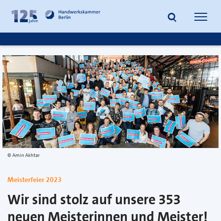
zum
zur
Inhalt
Fußzeile
Suche
Navig
springen
springen
öffnen
öffne
Amin Akhtar
Meisterfeier 2023
Wir sind stolz auf unsere 353
neuen Meisterinnen und Meister!