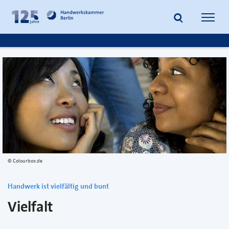
zum
zur
Inhalt
Fußzeile
Suche
Navig
springen
springen
öffnen
öffne
Colourbox.de
Handwerk ist vielfältig und bunt
Vielfalt