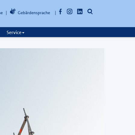
Facebook
Instagram
LinkedIn
Suche
he
Gebärdensprache
öffnen
Service