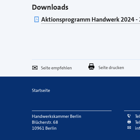
Downloads
pdf
Aktionsprogramm Handwerk 2024 - 
Seite
Per
Seite drucken
empfehlen
E-
Mail
Startseite
versenden
Handwerkskammer Berlin
Te
Blücherstr. 68
Te
10961 Berlin
in